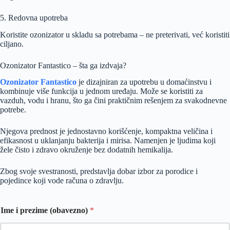
5. Redovna upotreba
Koristite ozonizator u skladu sa potrebama – ne preterivati, već koristiti
ciljano.
Ozonizator Fantastico – šta ga izdvaja?
Ozonizator Fantastico
je dizajniran za upotrebu u domaćinstvu i
kombinuje više funkcija u jednom uređaju. Može se koristiti za
vazduh, vodu i hranu, što ga čini praktičnim rešenjem za svakodnevne
potrebe.
Njegova prednost je jednostavno korišćenje, kompaktna veličina i
efikasnost u uklanjanju bakterija i mirisa. Namenjen je ljudima koji
žele čisto i zdravo okruženje bez dodatnih hemikalija.
Zbog svoje svestranosti, predstavlja dobar izbor za porodice i
pojedince koji vode računa o zdravlju.
Ime i prezime (obavezno)
*