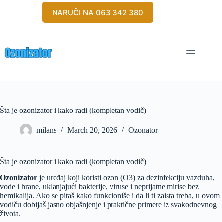
Skip
NARUČI NA 063 342 380
to
content
Šta je ozonizator i kako radi (kompletan vodič)
milans
March 20, 2026
Ozonator
Šta je ozonizator i kako radi (kompletan vodič)
Ozonizator
je uređaj koji koristi ozon (O3) za dezinfekciju vazduha,
vode i hrane, uklanjajući bakterije, viruse i neprijatne mirise bez
hemikalija. Ako se pitaš kako funkcioniše i da li ti zaista treba, u ovom
vodiču dobijaš jasno objašnjenje i praktične primere iz svakodnevnog
života.