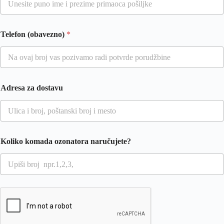
Telefon (obavezno)
*
i
Adresa za dostavu
(
o
b
a
v
e
Koliko komada ozonatora naručujete?
z
n
o
)
K
o
l
i
k