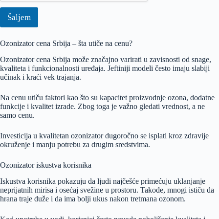
o
Šaljem
Ozonizator cena Srbija – šta utiče na cenu?
Ozonizator cena Srbija može značajno varirati u zavisnosti od snage,
kvaliteta i funkcionalnosti uređaja. Jeftiniji modeli često imaju slabiji
učinak i kraći vek trajanja.
Na cenu utiču faktori kao što su kapacitet proizvodnje ozona, dodatne
funkcije i kvalitet izrade. Zbog toga je važno gledati vrednost, a ne
samo cenu.
Investicija u kvalitetan ozonizator dugoročno se isplati kroz zdravije
okruženje i manju potrebu za drugim sredstvima.
Ozonizator iskustva korisnika
Iskustva korisnika pokazuju da ljudi najčešće primećuju uklanjanje
neprijatnih mirisa i osećaj svežine u prostoru. Takođe, mnogi ističu da
hrana traje duže i da ima bolji ukus nakon tretmana ozonom.