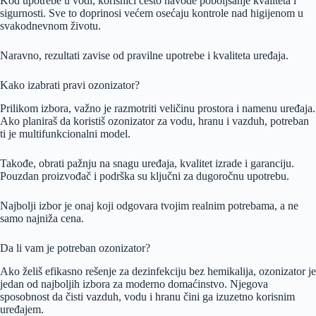
Kod upotrebe u vodi, korisnici često navode poboljšanje kvaliteta i
sigurnosti. Sve to doprinosi većem osećaju kontrole nad higijenom u
svakodnevnom životu.
Naravno, rezultati zavise od pravilne upotrebe i kvaliteta uređaja.
Kako izabrati pravi ozonizator?
Prilikom izbora, važno je razmotriti veličinu prostora i namenu uređaja.
Ako planiraš da koristiš ozonizator za vodu, hranu i vazduh, potreban
ti je multifunkcionalni model.
Takođe, obrati pažnju na snagu uređaja, kvalitet izrade i garanciju.
Pouzdan proizvođač i podrška su ključni za dugoročnu upotrebu.
Najbolji izbor je onaj koji odgovara tvojim realnim potrebama, a ne
samo najniža cena.
Da li vam je potreban ozonizator?
Ako želiš efikasno rešenje za dezinfekciju bez hemikalija, ozonizator je
jedan od najboljih izbora za moderno domaćinstvo. Njegova
sposobnost da čisti vazduh, vodu i hranu čini ga izuzetno korisnim
uređajem.