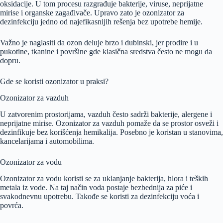
oksidacije. U tom procesu razgrađuje bakterije, viruse, neprijatne
mirise i organske zagađivače. Upravo zato je ozonizator za
dezinfekciju jedno od najefikasnijih rešenja bez upotrebe hemije.
Važno je naglasiti da ozon deluje brzo i dubinski, jer prodire i u
pukotine, tkanine i površine gde klasična sredstva često ne mogu da
dopru.
Gde se koristi ozonizator u praksi?
Ozonizator za vazduh
U zatvorenim prostorijama, vazduh često sadrži bakterije, alergene i
neprijatne mirise. Ozonizator za vazduh pomaže da se prostor osveži i
dezinfikuje bez korišćenja hemikalija. Posebno je koristan u stanovima,
kancelarijama i automobilima.
Ozonizator za vodu
Ozonizator za vodu koristi se za uklanjanje bakterija, hlora i teških
metala iz vode. Na taj način voda postaje bezbednija za piće i
svakodnevnu upotrebu. Takođe se koristi za dezinfekciju voća i
povrća.