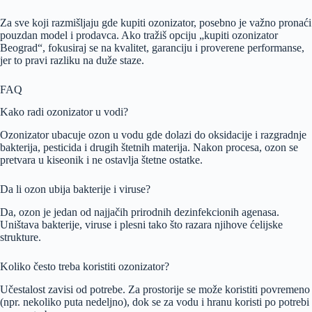
Za sve koji razmišljaju gde kupiti ozonizator, posebno je važno pronaći
pouzdan model i prodavca. Ako tražiš opciju „kupiti ozonizator
Beograd“, fokusiraj se na kvalitet, garanciju i proverene performanse,
jer to pravi razliku na duže staze.
FAQ
Kako radi ozonizator u vodi?
Ozonizator ubacuje ozon u vodu gde dolazi do oksidacije i razgradnje
bakterija, pesticida i drugih štetnih materija. Nakon procesa, ozon se
pretvara u kiseonik i ne ostavlja štetne ostatke.
Da li ozon ubija bakterije i viruse?
Da, ozon je jedan od najjačih prirodnih dezinfekcionih agenasa.
Uništava bakterije, viruse i plesni tako što razara njihove ćelijske
strukture.
Koliko često treba koristiti ozonizator?
Učestalost zavisi od potrebe. Za prostorije se može koristiti povremeno
(npr. nekoliko puta nedeljno), dok se za vodu i hranu koristi po potrebi