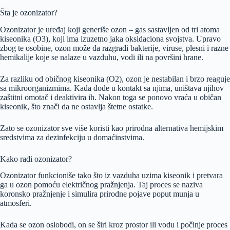
Šta je ozonizator?
Ozonizator je uređaj koji generiše ozon – gas sastavljen od tri atoma
kiseonika (O3), koji ima izuzetno jaka oksidaciona svojstva. Upravo
zbog te osobine, ozon može da razgradi bakterije, viruse, plesni i razne
hemikalije koje se nalaze u vazduhu, vodi ili na površini hrane.
Za razliku od običnog kiseonika (O2), ozon je nestabilan i brzo reaguje
sa mikroorganizmima. Kada dođe u kontakt sa njima, uništava njihov
zaštitni omotač i deaktivira ih. Nakon toga se ponovo vraća u običan
kiseonik, što znači da ne ostavlja štetne ostatke.
Zato se ozonizator sve više koristi kao prirodna alternativa hemijskim
sredstvima za dezinfekciju u domaćinstvima.
Kako radi ozonizator?
Ozonizator funkcioniše tako što iz vazduha uzima kiseonik i pretvara
ga u ozon pomoću električnog pražnjenja. Taj proces se naziva
koronsko pražnjenje i simulira prirodne pojave poput munja u
atmosferi.
Kada se ozon oslobodi, on se širi kroz prostor ili vodu i počinje proces