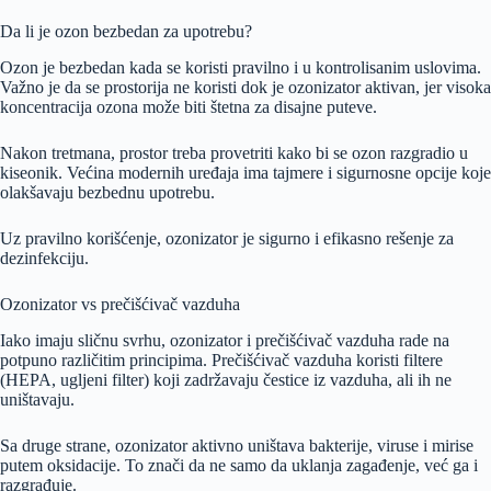
Da li je ozon bezbedan za upotrebu?
Ozon je bezbedan kada se koristi pravilno i u kontrolisanim uslovima.
Važno je da se prostorija ne koristi dok je ozonizator aktivan, jer visoka
koncentracija ozona može biti štetna za disajne puteve.
Nakon tretmana, prostor treba provetriti kako bi se ozon razgradio u
kiseonik. Većina modernih uređaja ima tajmere i sigurnosne opcije koje
olakšavaju bezbednu upotrebu.
Uz pravilno korišćenje, ozonizator je sigurno i efikasno rešenje za
dezinfekciju.
Ozonizator vs prečišćivač vazduha
Iako imaju sličnu svrhu, ozonizator i prečišćivač vazduha rade na
potpuno različitim principima. Prečišćivač vazduha koristi filtere
(HEPA, ugljeni filter) koji zadržavaju čestice iz vazduha, ali ih ne
uništavaju.
Sa druge strane, ozonizator aktivno uništava bakterije, viruse i mirise
putem oksidacije. To znači da ne samo da uklanja zagađenje, već ga i
razgrađuje.