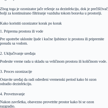
Zbog toga je ozonizator jače rešenje za dezinfekciju, dok je prečišćivač
bolji za kontinuirano filtriranje vazduha tokom boravka u prostoriji.
Kako koristiti ozonizator korak po korak
1. Priprema prostora ili vode
Pre upotrebe uklonite ljude i kućne ljubimce iz prostora ili pripremite
posudu sa vodom.
2. Uključivanje uređaja
Podesite vreme rada u skladu sa veličinom prostora ili količinom vode.
3. Proces ozonizacije
Ostavite uređaj da radi određeni vremenski period kako bi ozon
odradio dezinfekciju.
4. Provetravanje
Nakon završetka, obavezno provetrite prostor kako bi se ozon
razgradio.