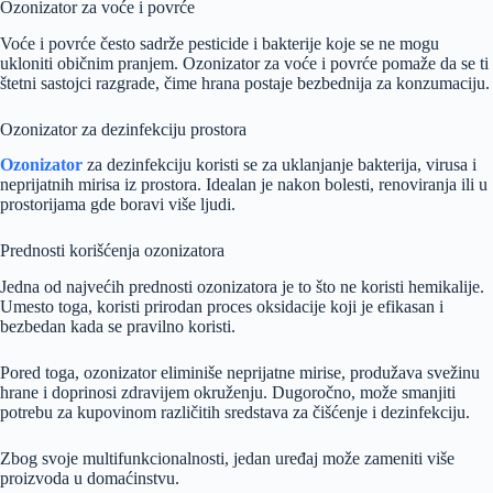
Ozonizator za voće i povrće
Voće i povrće često sadrže pesticide i bakterije koje se ne mogu
ukloniti običnim pranjem. Ozonizator za voće i povrće pomaže da se ti
štetni sastojci razgrade, čime hrana postaje bezbednija za konzumaciju.
Ozonizator za dezinfekciju prostora
Ozonizator
za dezinfekciju koristi se za uklanjanje bakterija, virusa i
neprijatnih mirisa iz prostora. Idealan je nakon bolesti, renoviranja ili u
prostorijama gde boravi više ljudi.
Prednosti korišćenja ozonizatora
Jedna od najvećih prednosti ozonizatora je to što ne koristi hemikalije.
Umesto toga, koristi prirodan proces oksidacije koji je efikasan i
bezbedan kada se pravilno koristi.
Pored toga, ozonizator eliminiše neprijatne mirise, produžava svežinu
hrane i doprinosi zdravijem okruženju. Dugoročno, može smanjiti
potrebu za kupovinom različitih sredstava za čišćenje i dezinfekciju.
Zbog svoje multifunkcionalnosti, jedan uređaj može zameniti više
proizvoda u domaćinstvu.